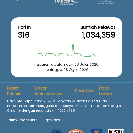
Hari Ini
Jumlah Pelawat
316
1,034,359
Paparan adalah dari 08 Julai 2026
sehingga 08 Ogos 2026
Dasar
Dasar
Peta
Penafian
|
|
|
|
Privasi
Keselamatan
Laman
Hakcipta Terpelihara 2022 © Jabatan Wilayah Persekutuan
Paparan terbaik menggunakan pelayar Mozilla Firefox dan Google
Chrome dengan resolusi skrin 1366 x 768.
Tarikh Kemaskini :
08 Ogos 2026