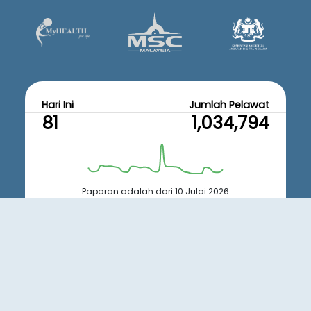
Hari Ini
Jumlah Pelawat
81
1,034,794
Paparan adalah dari 10 Julai 2026
sehingga 10 Ogos 2026
Dasar
Dasar
Peta
Penafian
|
|
|
|
Privasi
Keselamatan
Laman
Hakcipta Terpelihara 2022 © Jabatan Wilayah Persekutuan
Paparan terbaik menggunakan pelayar Mozilla Firefox dan Google
Chrome dengan resolusi skrin 1366 x 768.